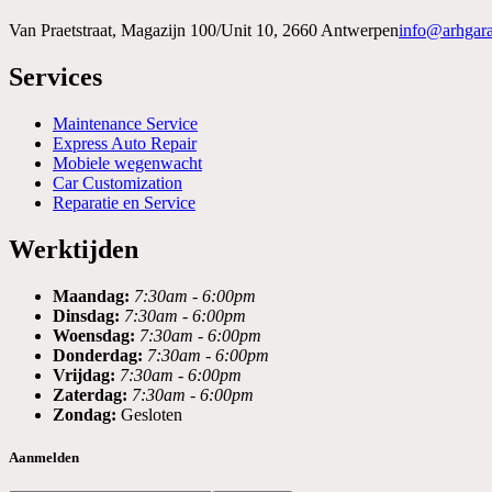
Van Praetstraat, Magazijn 100/Unit 10, 2660 Antwerpen
info@arhgar
Services
Maintenance Service
Express Auto Repair
Mobiele wegenwacht
Car Customization
Reparatie en Service
Werktijden
Maandag:
7:30am - 6:00pm
Dinsdag:
7:30am - 6:00pm
Woensdag:
7:30am - 6:00pm
Donderdag:
7:30am - 6:00pm
Vrijdag:
7:30am - 6:00pm
Zaterdag:
7:30am - 6:00pm
Zondag:
Gesloten
Aanmelden