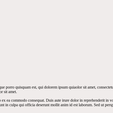
e porro quisquam est, qui dolorem ipsum quiaolor sit amet, consectetur,
r sit amet.
p ex ea commodo consequat. Duis aute irure dolor in reprehenderit in vol
unt in culpa qui officia deserunt mollit anim id est laborum. Sed ut persp