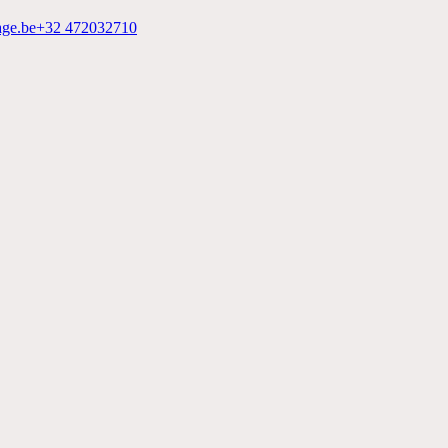
age.be
+32 472032710