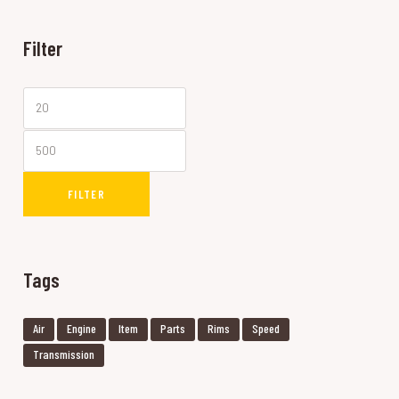
Filter
Min
Max
price
price
FILTER
Tags
Air
Engine
Item
Parts
Rims
Speed
Transmission