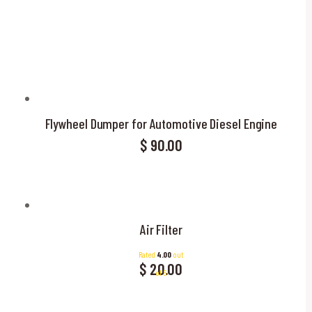
RCH
Flywheel Dumper for Automotive Diesel Engine
$
90.00
Air Filter
Rated
4.00
out
$
20.00
of 5