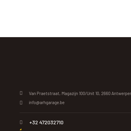
Van Praetstraat, Magazijn 100/Unit 10, 2660 Antwerpe
info@arhgarage.be
+32 472032710